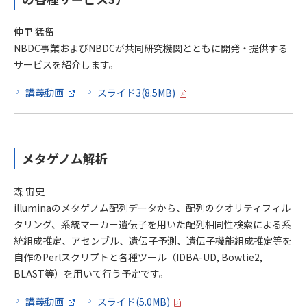
仲里 猛留
NBDC事業およびNBDCが共同研究機関とともに開発・提供する
サービスを紹介します。
講義動画
スライド3(8.5MB)
メタゲノム解析
森 宙史
illuminaのメタゲノム配列データから、配列のクオリティフィル
タリング、系統マーカー遺伝子を用いた配列相同性検索による系
統組成推定、アセンブル、遺伝子予測、遺伝子機能組成推定等を
自作のPerlスクリプトと各種ツール（IDBA-UD, Bowtie2,
BLAST等）を用いて行う予定です。
講義動画
スライド(5.0MB)