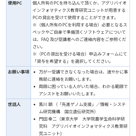
使用PC
個人所有のPCを持ち込んで頂くか、アグリバイオ
インフォマティクス教育研究ユニットが用意する
PCの貸出を受けて使用することができます。
※（個人所有のPCを利用する場合）必要となるス
ペックやご自身で準備頂くソフトウェアについて
は、FAQ 及び受講者へのご連絡内容をご参照くだ
さい。
※（PCの貸出を受ける場合）申込みフォームにて
「貸与を希望する」を選択してください。
お願い事項
万が一受講できなくなった場合は、速やかに事
務局に連絡をお願いします。
周囲に困っている人がいた場合、わかる範囲で
アシストをお願いいたします。
世話人
黒川 顕 （「先進ゲノム支援」／情報・システ
ム研究機構 国立遺伝研究所）
門田 幸二（東京大学 大学院農学生命科学研
究科 アグリバイオインフォマティクス教育研
究ユニット)