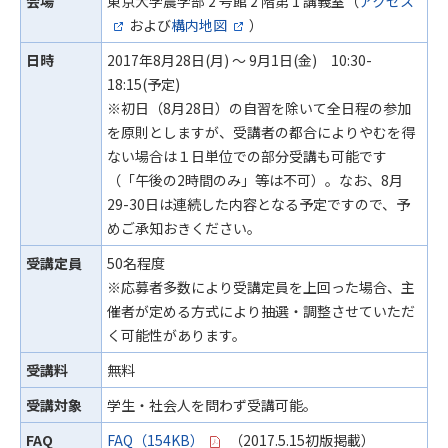
会場
東京大学農学部 2 号館 2 階第 1 講義室（
アクセス
および
構内地図
）
日時
2017年8月28日(月) ～ 9月1日(金) 10:30-
18:15(予定)
※初日（8月28日）の自習を除いて全日程の参加
を原則としますが、受講者の都合によりやむを得
ない場合は１日単位での部分受講も可能です
（「午後の2時間のみ」等は不可）。なお、8月
29-30日は連続した内容となる予定ですので、予
めご承知おきください。
受講定員
50名程度
※応募者多数により受講定員を上回った場合、主
催者が定める方式により抽選・調整させていただ
く可能性があります。
受講料
無料
受講対象
学生・社会人を問わず受講可能。
FAQ
FAQ（154KB）
（2017.5.15初版掲載）