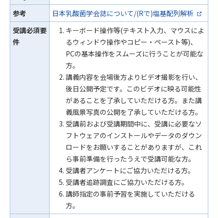
参考
日本乳酸菌学会誌について/(Rで)塩基配列解析
受講必須要
キーボード操作等(テキスト入力、マウスによ
件
るウィンドウ操作やコピー・ペースト等)、
PCの基本操作をスムーズに行うことが可能な
方。
講義内容を会場後方よりビデオ撮影を行い、
後日公開予定です。このビデオに映る可能性
があることを了承していただける方。また講
義風景写真の公開を了承していただける方。
受講前および受講期間中に、受講に必要なソ
フトウェアのインストールやデータのダウン
ロードをお願いすることがありますが、これ
ら事前準備を行ったうえで受講可能な方。
受講者アンケートにご協力いただける方。
受講者追跡調査にご協力いただける方。
講師指定の事前予習を実施していただける
方。