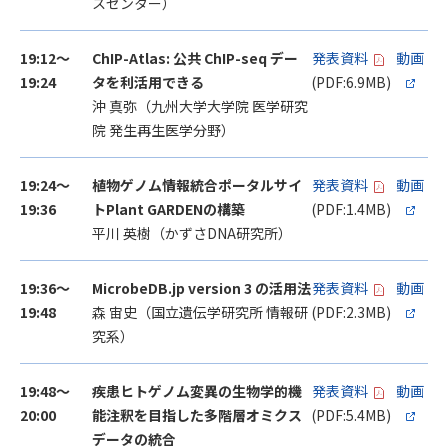
スセンター）
19:12～
ChIP-Atlas: 公共 ChIP-seq デー
発表資料
動画
19:24
タを利活用できる
(PDF:6.9MB)
沖 真弥（九州大学大学院 医学研究
院 発生再生医学分野）
19:24～
植物ゲノム情報統合ポータルサイ
発表資料
動画
19:36
トPlant GARDENの構築
(PDF:1.4MB)
平川 英樹（かずさDNA研究所）
19:36～
MicrobeDB.jp version 3 の活用法
発表資料
動画
19:48
森 宙史（国立遺伝学研究所 情報研
(PDF:2.3MB)
究系）
19:48～
疾患ヒトゲノム変異の生物学的機
発表資料
動画
20:00
能注釈を目指した多階層オミクス
(PDF:5.4MB)
データの統合