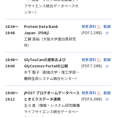
フサイエンス統合データベースセ
ンター）
18:36～
Protein Data Bank
発表資料
動画
18:48
Japan（PDBj）
(PDF:2.1MB)
工藤 高裕（大阪大学蛋白質研究
所）
18:48～
GlyTouCanの更新および
発表資料
動画
19:00
GlyCosmos Portalの公開
(PDF:7.1MB)
木下 聖子（創価大学・理工学部・
糖鎖生命システム融合センター）
19:00～
jPOST プロテオームデータベース
発表資料
動画
19:12
とオミクスデータ連携
(PDF:6.3MB)
五斗 進（情報・システム研究機構
ライフサイエンス統合データベー