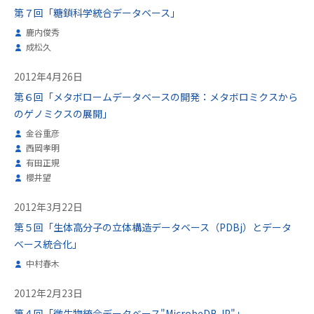
第７回「糖鎖科学統合データベース」
鹿内俊秀
成松久
2012年4月26日
第６回「メタボロームデータベースの開発：メタボロミクスから
のゲノミクスの展開」
金谷重彦
西岡孝明
有田正規
櫻井望
2012年3月22日
第５回「生体高分子の立体構造データベース（PDBj）とデータ
ベース統合化」
中村春木
2012年2月23日
第４回「微生物統合データベース"MicrobeDB.JP"」