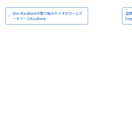
Shin-MassBankの取り組みがメタボロームデ
空
ータベースMassBank…
De