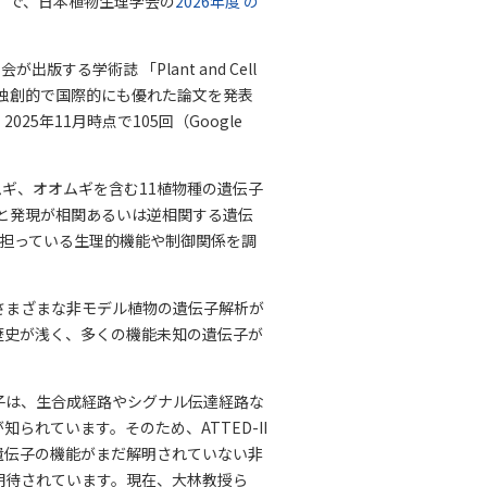
"で、日本植物生理学会の
2026年度 の
会が出版する学術誌 「Plant and Cell
する独創的で国際的にも優れた論文を発表
5年11月時点で105回（Google
ギ、オオムギを含む11植物種の遺伝子
子と発現が相関あるいは逆相関する遺伝
が担っている生理的機能や制御関係を調
さまざまな非モデル植物の遺伝子解析が
歴史が浅く、多くの機能未知の遺伝子が
子は、生合成経路やシグナル伝達経路な
れています。そのため、ATTED-II
遺伝子の機能がまだ解明されていない非
期待されています。現在、大林教授ら