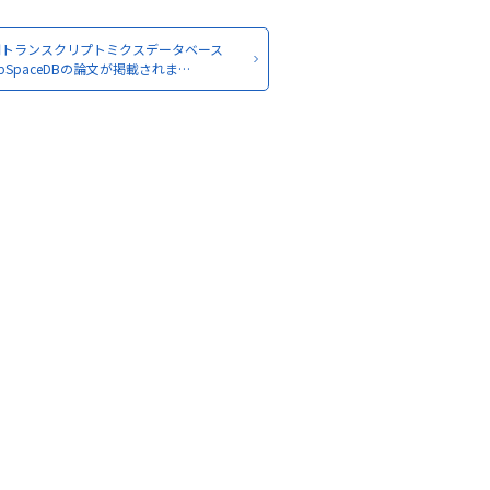
間トランスクリプトミクスデータベース
epSpaceDBの論文が掲載されま…