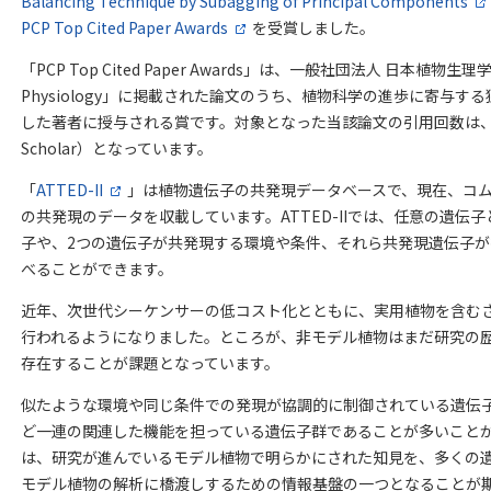
Balancing Technique by Subagging of Principal Components
PCP Top Cited Paper Awards
を受賞しました。
「PCP Top Cited Paper Awards」は、一般社団法人 日本植物生理学
Physiology」に掲載された論文のうち、植物科学の進歩に寄与
した著者に授与される賞です。対象となった当該論文の引用回数は、202
Scholar）となっています。
「
ATTED-II
」は植物遺伝子の共発現データベースで、現在、コム
の共発現のデータを収載しています。ATTED-IIでは、任意の遺伝
子や、2つの遺伝子が共発現する環境や条件、それら共発現遺伝子
べることができます。
近年、次世代シーケンサーの低コスト化とともに、実用植物を含む
行われるようになりました。ところが、非モデル植物はまだ研究の
存在することが課題となっています。
似たような環境や同じ条件での発現が協調的に制御されている遺伝
ど一連の関連した機能を担っている遺伝子群であることが多いことが知ら
は、研究が進んでいるモデル植物で明らかにされた知見を、多くの
モデル植物の解析に橋渡しするための情報基盤の一つとなることが