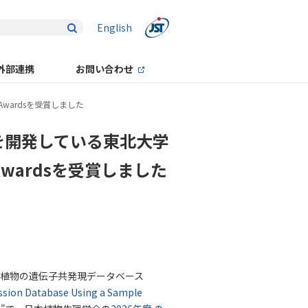
English
外部連携
お問い合わせ
 Awardsを受賞しました
」を開発している東北大学
r Awardsを受賞しました
が、植物の遺伝子共発現データベース
ession Database Using a Sample