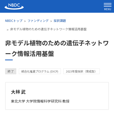
MENU
NBDCトップ
ファンディング
採択課題
非モデル植物のための遺伝子ネットワーク情報活用基盤
非モデル植物のための遺伝子ネットワ
ーク情報活用基盤
カテゴリ
終了
統合化推進プログラム (DICP)
2023年度採択（育成型）
研究代表者氏名・所属
大林 武
東北大学 大学院情報科学研究科 教授