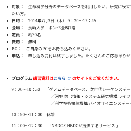
対象：
生命科学分野のデータベースを利用したい、研究に役立
たい方。
日時：
2014年7月3日（木） 9：20～17：45
会場：
長崎大学 ポンペ会館1階
定員：
約30名
費用：
無料
PC：
ご自身のPCをお持ち込みください。
申込：
申し込み受付は終了しました。たくさんのご応募ありが
プログラム
講習資料は
こちら
のサイトをご覧ください。
9：20～10：50 「ゲノムデータベース、次世代シーケンスデ
／河野 信（情報・システム研究機構 ライ
／科学技術振興機構 バイオサイエンスデー
10：50～11：00 休憩
11：00～12：30 「NBDCとNBDCが提供するサービス 」