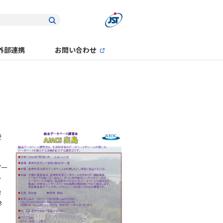
外部連携
お問い合わせ
使
アー
タ
最
参