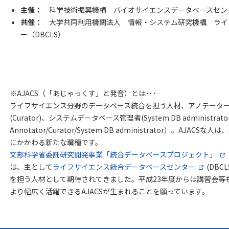
主催：
科学技術振興機構 バイオサイエンスデータベースセンタ
共催：
大学共同利用機関法人 情報・システム研究機構 ライ
ー（DBCLS）
※AJACS（「あじゃっくす」と発音）とは･･･
ライフサイエンス分野のデータベース統合を担う人材、アノテーター(An
(Curator)、システムデータベース管理者(System DB administrator
Annotator/Curator/System DB administrator）。A
にかかわる新たな職種です。
文部科学省委託研究開発事業「統合データベースプロジェクト」
は、主として
ライフサイエンス統合データベースセンター
(DBCLS
を担う人材として期待されてきました。平成23年度からは講習会等
より幅広く活躍できるAJACSが生まれることを願っています。