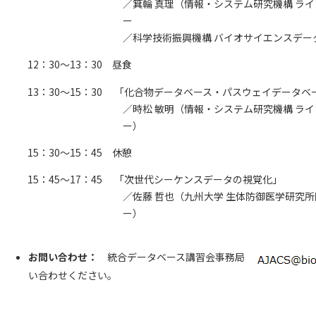
／箕輪 真理（情報・システム研究機構 ラ
ー
／科学技術振興機構 バイオサイエンスデー
12：30～13：30 昼食
13：30～15：30 「化合物データベース・パスウェイデータベ
／時松 敏明（情報・システム研究機構 ラ
ー）
15：30～15：45 休憩
15：45～17：45 「次世代シーケンスデータの視覚化」
／佐藤 哲也（九州大学 生体防御医学研究
ー）
お問い合わせ：
統合データベース講習会事務局
い合わせください。