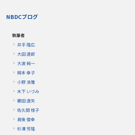
NBDCブログ
執筆者
井手 隆広
大田 達郎
大波 純一
岡本 幸子
小野 浩雅
木下 いづみ
櫛田 達矢
佐久間 桂子
眞後 俊幸
杉澤 芳隆