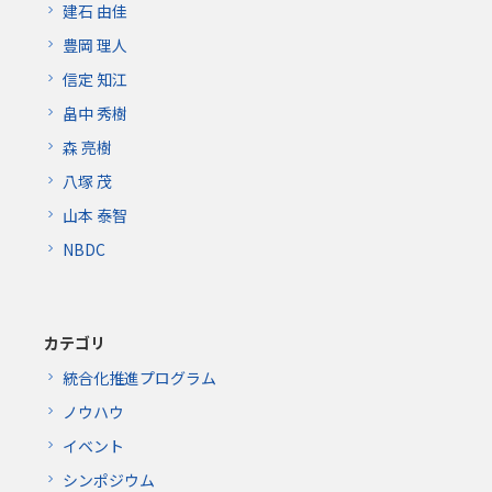
建石 由佳
豊岡 理人
信定 知江
畠中 秀樹
森 亮樹
八塚 茂
山本 泰智
NBDC
カテゴリ
統合化推進プログラム
ノウハウ
イベント
シンポジウム