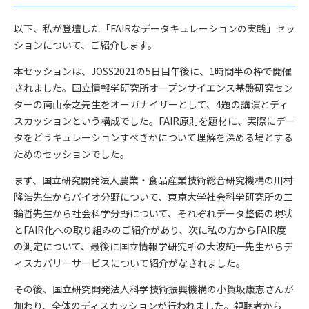
以下、私が登壇した「FAIRなデータキュレーションの実践」セッ
ションについて、ご紹介します。
本セッションは、JOSS2021の5日目午後に、1時間半の枠で開催
されました。国立情報学研究所オープンサイエンス基盤研究セン
ターの南山泰之先生をオーガナイザーとして、4題の講演とディ
スカッションという構成でした。FAIR原則を題材に、実際にデー
タをどうキュレーションすべきかについて理解を深める場とする
ためのセッションでした。
まず、国立研究開発法人農業・食品産業技術総合研究機構の川村
隆浩先生からバイオ分野について、東京大学社会科学研究所の三
輪哲先生から社会科学分野について、それぞれデータ整備の現状
とFAIR化への取り組みのご紹介があり、次に私の方からFAIR度
の測定について、最後に国立情報学研究所の大波純一先生からデ
ィスカバリーサービスについて紹介がなされました。
その後、国立研究開発法人科学技術振興機構の小賀坂康志さんが
加わり、全体のディスカッションが行われました。視聴者から