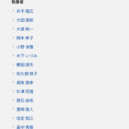
執筆者
井手 隆広
大田 達郎
大波 純一
岡本 幸子
小野 浩雅
木下 いづみ
櫛田 達矢
佐久間 桂子
眞後 俊幸
杉澤 芳隆
建石 由佳
豊岡 理人
信定 知江
畠中 秀樹