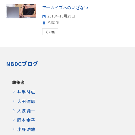
アーカイブへのいざない
2019年10月29日
八塚 茂
その他
NBDCブログ
執筆者
井手 隆広
大田 達郎
大波 純一
岡本 幸子
小野 浩雅