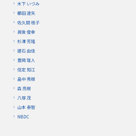
木下 いづみ
櫛田 達矢
佐久間 桂子
眞後 俊幸
杉澤 芳隆
建石 由佳
豊岡 理人
信定 知江
畠中 秀樹
森 亮樹
八塚 茂
山本 泰智
NBDC