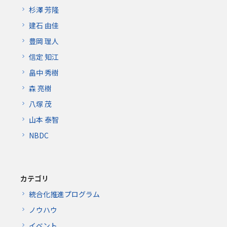
杉澤 芳隆
建石 由佳
豊岡 理人
信定 知江
畠中 秀樹
森 亮樹
八塚 茂
山本 泰智
NBDC
カテゴリ
統合化推進プログラム
ノウハウ
イベント