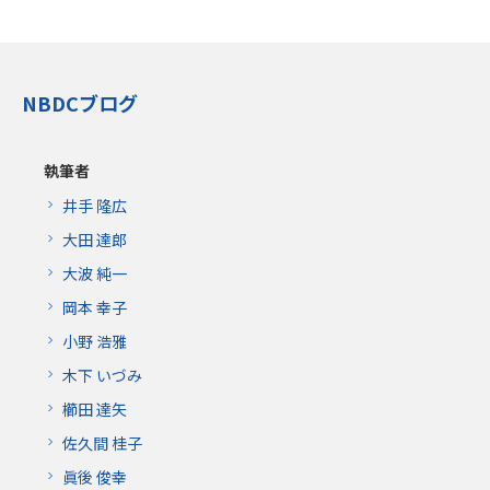
NBDCブログ
執筆者
井手 隆広
大田 達郎
大波 純一
岡本 幸子
小野 浩雅
木下 いづみ
櫛田 達矢
佐久間 桂子
眞後 俊幸