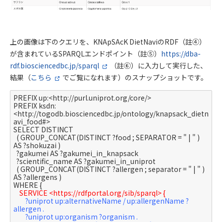
上の画像は下のクエリを、KNApSAcK DietNaviのRDF（註④）
が含まれているSPARQLエンドポイント（註⑤）
https://dba-
rdf.biosciencedbc.jp/sparql
（註⑥）に入力して実行した、
結果（
こちら
でご覧になれます）のスナップショットです。
PREFIX up:<http://purl.uniprot.org/core/> 

PREFIX ksdn: 
<http://togodb.biosciencedbc.jp/ontology/knapsack_dietn
avi_food#>

SELECT DISTINCT

  ( GROUP_CONCAT(DISTINCT ?food ; SEPARATOR = " | " ) 
AS ?shokuzai )

  ?gakumei AS ?gakumei_in_knapsack

  ?scientific_name AS ?gakumei_in_uniprot

  ( GROUP_CONCAT(DISTINCT ?allergen ; separator = " | " ) 
AS ?allergens )

WHERE {

SERVICE <https://rdfportal.org/sib/sparql> {
?uniprot up:alternativeName / up:allergenName ?
allergen .
?uniprot up:organism ?organism .