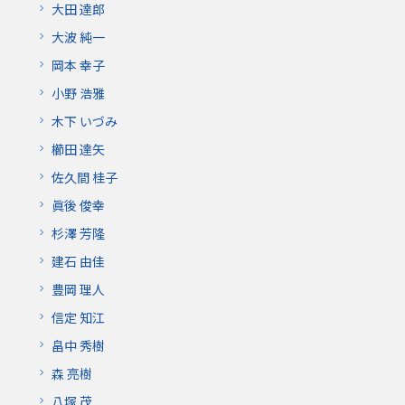
大田 達郎
大波 純一
岡本 幸子
小野 浩雅
木下 いづみ
櫛田 達矢
佐久間 桂子
眞後 俊幸
杉澤 芳隆
建石 由佳
豊岡 理人
信定 知江
畠中 秀樹
森 亮樹
八塚 茂