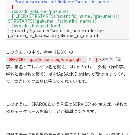
?organism up:scientificName ?scientific_name .
}
?ks ksdn:gakumei ?gakumei .
FILTER ( STRSTARTS( ?scientific_name , ?gakumei ) || 
STRSTARTS( ?gakumei , ?scientific_name ) ) .
?ks ksdn:shokuzai ?food .
} group by ?gakumei ?scientific_name order by ?
このクエリの中で、赤字（註⑦）の
と
の内側（青
SERVICE <https://rdfportal.org/sib/sparql> {
}
字。学名とアレルゲン名を繋ぐ）は
UniProt
が、外側（緑の字。
学名と食材名を繋ぐ）は
KNApSAcK DietNavi
が受け持ってくれ
て、協力してクエリに答えてくれています。
このように、SPARQLという言語のSERVICE句を使えば、複数の
RDFデータベースを繋ぐことが簡単にできます。
自分のデータを世界のデータと繋ぎたい場合も、Fusekiを使えば