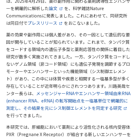
は、2025年4月29日、薬の副作用に関わる薬剤誘導性エンハンサ
ーを網羅的に解析した
論文
を、科学雑誌Nature
Communicationsに発表しました。これにあわせて、同研究所
は同日付で
プレスリリース
をおこないました。
薬の効果や副作用には個人差があり、その一因として遺伝的な要
因が関与していることが知られています。これまで、タンパク質
をコードする領域内の遺伝子多型と薬剤応答性の関係に着目した
研究が数多く実施されてきました。一方、タンパク質をコードし
ないゲノム領域（非コード領域）にも遺伝子発現を調節するプロ
モーターやエンハンサーといった機能領域（シス制御エレメン
ト）があり、この中には体質や疾患と相関する一塩基多型が多く
存在していることが近年明らかにされつつあります。川路英哉セ
ンター長らは、
メッセンジャーRNAやエンハンサー領域由来RNA
(enhancer RNA、eRNA) の転写開始点を一塩基単位で網羅的に
測定し、その結果を元にシス制御エレメントを同定する研究
を行ってきました。
本研究では、肝細胞において薬剤により活性化される核内受容体
PXR（Pregnane X Receptor）が結合する新しいエンハンサーを