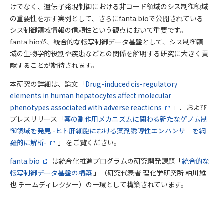
けでなく、遺伝子発現制御における非コード領域のシス制御領域
の重要性を示す実例として、さらにfanta.bioで公開されている
シス制御領域情報の信頼性という観点において重要です。
fanta.bioが、統合的な転写制御データ基盤として、シス制御領
域の生物学的役割や疾患などとの関係を解明する研究に大きく貢
献することが期待されます。
本研究の詳細は、論文「
Drug-induced cis-regulatory
elements in human hepatocytes affect molecular
phenotypes associated with adverse reactions
」、および
プレスリリース「
薬の副作用メカニズムに関わる新たなゲノム制
御領域を発見 -ヒト肝細胞における薬剤誘導性エンハンサーを網
羅的に解析-
」 をご覧ください。
fanta.bio
は統合化推進プログラムの研究開発課題「
統合的な
転写制御データ基盤の構築
」（研究代表者 理化学研究所 粕川雄
也 チームディレクター）の一環として構築されています。