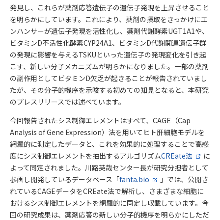
発見し、これらが薬剤応答遺伝子の遺伝子発現を上昇させること
を明らかにしています。これにより、薬剤の摂取をきっかけにエ
ンハンサーが遺伝子発現を活性化し、薬剤代謝酵素UGT1A1や、
ビタミンD不活性化酵素CYP24A1、ビタミンD代謝関連遺伝子群
の発現に影響を与えるTSKUといった遺伝子の発現変化を引き起
こす、新しい分子メカニズムが明らかになりました。一部の薬剤
の副作用としてビタミンD欠乏が起きることが報告されていまし
たが、その分子的機序を示唆する初めての知見となると、本研究
のプレスリリースでは述べています。
今回報告されたシス制御エレメントはすべて、CAGE（Cap
Analysis of Gene Expression）法を用いてヒト肝細胞モデルを
網羅的に測定したデータと、これを効果的に処理することで高感
度にシス制御エレメントを抽出するアルゴリズム
CREate法
に
よって同定されました。川路英哉センター長が研究分担者として
参画し開発しているデータベース「
fanta.bio
」では、公開さ
れているCAGEデータをCREate法で解析し、さまざまな細胞に
おけるシス制御エレメントを網羅的に同定し収載しています。今
回の研究成果は、薬剤応答の新しい分子的機序を明らかにしただ