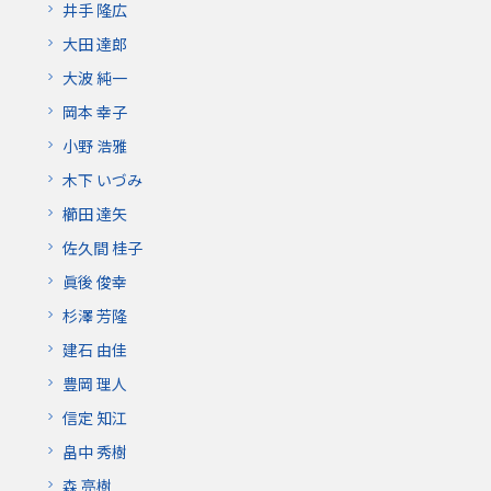
井手 隆広
大田 達郎
大波 純一
岡本 幸子
小野 浩雅
木下 いづみ
櫛田 達矢
佐久間 桂子
眞後 俊幸
杉澤 芳隆
建石 由佳
豊岡 理人
信定 知江
畠中 秀樹
森 亮樹