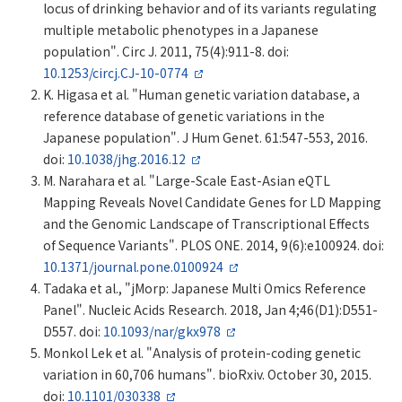
locus of drinking behavior and of its variants regulating
multiple metabolic phenotypes in a Japanese
population". Circ J. 2011, 75(4):911-8. doi:
10.1253/circj.CJ-10-0774
K. Higasa et al. "Human genetic variation database, a
reference database of genetic variations in the
Japanese population". J Hum Genet. 61:547-553, 2016.
doi:
10.1038/jhg.2016.12
M. Narahara et al. "Large-Scale East-Asian eQTL
Mapping Reveals Novel Candidate Genes for LD Mapping
and the Genomic Landscape of Transcriptional Effects
of Sequence Variants". PLOS ONE. 2014, 9(6):e100924. doi:
10.1371/journal.pone.0100924
Tadaka et al., "jMorp: Japanese Multi Omics Reference
Panel". Nucleic Acids Research. 2018, Jan 4;46(D1):D551-
D557. doi:
10.1093/nar/gkx978
Monkol Lek et al. "Analysis of protein-coding genetic
variation in 60,706 humans". bioRxiv. October 30, 2015.
doi:
10.1101/030338