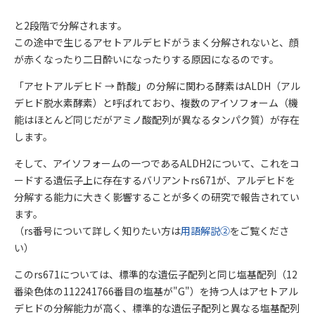
と2段階で分解されます。
この途中で生じるアセトアルデヒドがうまく分解されないと、顔
が赤くなったり二日酔いになったりする原因になるのです。
「アセトアルデヒド → 酢酸」の分解に関わる酵素はALDH（アル
デヒド脱水素酵素）と呼ばれており、複数のアイソフォーム（機
能はほとんど同じだがアミノ酸配列が異なるタンパク質）が存在
します。
そして、アイソフォームの一つであるALDH2について、これをコ
ードする遺伝子上に存在するバリアントrs671が、アルデヒドを
分解する能力に大きく影響することが多くの研究で報告されてい
ます。
（rs番号について詳しく知りたい方は
用語解説②
をご覧くださ
い）
このrs671については、標準的な遺伝子配列と同じ塩基配列（12
番染色体の112241766番目の塩基が"G"）を持つ人はアセトアル
デヒドの分解能力が高く、標準的な遺伝子配列と異なる塩基配列