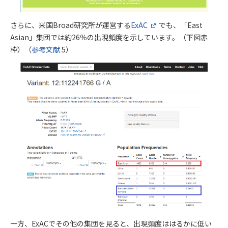
さらに、米国Broad研究所が運営する
ExAC
でも、「East
Asian」集団では約26％の出現頻度を示しています。（下図赤
枠）（
参考文献
5）
一方、ExACでその他の集団を見ると、出現頻度ははるかに低い