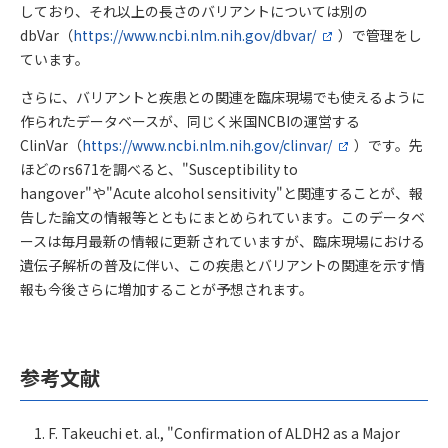
しており、それ以上の長さのバリアントについては別の
dbVar（
https://www.ncbi.nlm.nih.gov/dbvar/
）で管理をし
ています。
さらに、バリアントと疾患との関連を臨床現場でも使えるように
作られたデータベースが、同じく米国NCBIの運営する
ClinVar（
https://www.ncbi.nlm.nih.gov/clinvar/
）です。先
ほどのrs671を調べると、"Susceptibility to
hangover"や"Acute alcohol sensitivity"と関連することが、報
告した論文の情報等とともにまとめられています。このデータベ
ースは毎月最新の情報に更新されていますが、臨床現場における
遺伝子解析の普及に伴い、この疾患とバリアントの関連を示す情
報も今後さらに増加することが予想されます。
参考文献
F. Takeuchi et. al., "Confirmation of ALDH2 as a Major