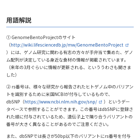
用語解説
① GenomeBentoProjectのサイト
（
http://wiki.lifesciencedb.jp/mw/GenomeBentoProject
）には、ゲノム研究に関わる有志の方々が手弁当で集めた、ゲノ
ム配列が決定している身近な食材の情報が掲載されています。
（来年の3月ぐらいに情報が更新される、といううわさも聞きま
した）
② rs番号は、様々な研究から報告されたヒトゲノム中のバリアン
トを識別するために米国NCBIが付与しているもので、
dbSNP（
https://www.ncbi.nlm.nih.gov/snp/
）というデー
タベースで参照することができます。この番号はdbSNPに登録さ
れた順に付与されているため、遺伝子上で隣り合うバリアントの
番号が大きく異なることがあるのでご注意ください。
また、dbSNPでは長さが50bp以下のバリアントにrs番号を付与