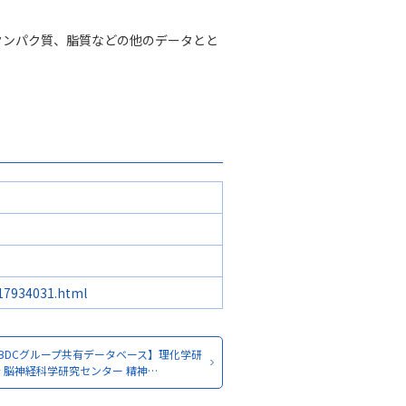
タンパク質、脂質などの他のデータとと
/17934031.html
BDCグループ共有データベース】理化学研
 脳神経科学研究センター 精神…