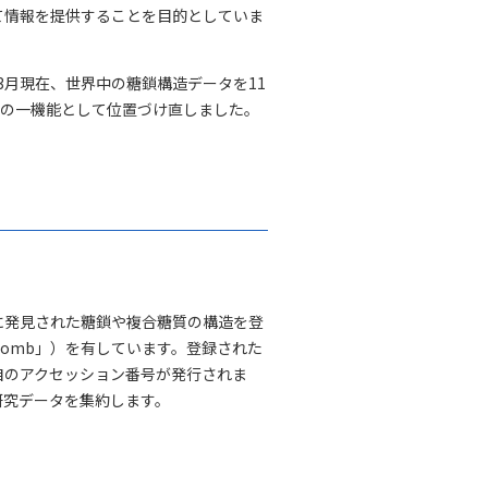
て情報を提供することを目的としていま
年3月現在、世界中の糖鎖構造データを11
ータルの一機能として位置づけ直しました。
に発見された糖鎖や複合糖質の構造を登
lyComb」）を有しています。登録された
自のアクセッション番号が発行されま
研究データを集約します。