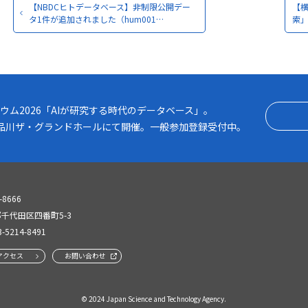
【NBDCヒトデータベース】非制限公開デー
【
タ1件が追加されました（hum001…
索」
2026「AIが研究する時代のデータベース」
ウム2026「AIが研究する時代のデータベース」。
月） 品川ザ・グランドホールにて開催。一般参加登録受付中。
-8666
千代田区四番町5-3
3-5214-8491
アクセス
お問い合わせ
© 2024 Japan Science and Technology Agency.