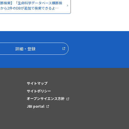
横断検索】「生命科学データベース横断検
から2件のDBが追加で検索できるよ…
詳細・登録
サイトマップ
サイトポリシー
オープンサイエンス方針
JBI portal