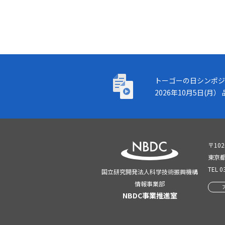
トーゴーの日シンポジウム
トーゴーの日シンポジ
2026年10月5日(
〒102
東京都
TEL
0
国立研究開発法人科学技術振興機構
情報事業部
NBDC事業推進室