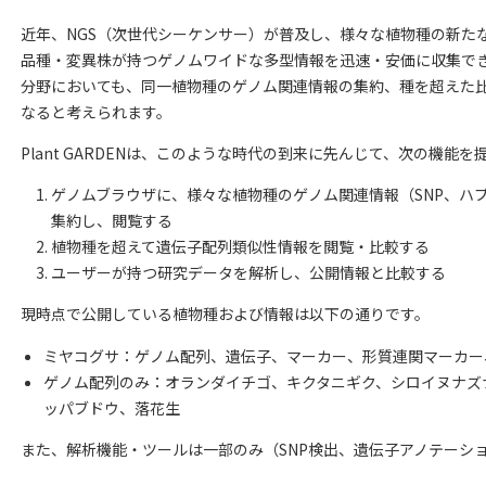
近年、NGS（次世代シーケンサー）が普及し、様々な植物種の新た
品種・変異株が持つゲノムワイドな多型情報を迅速・安価に収集で
分野においても、同一植物種のゲノム関連情報の集約、種を超えた
なると考えられます。
Plant GARDENは、このような時代の到来に先んじて、次の機能を
ゲノムブラウザに、様々な植物種のゲノム関連情報（SNP、ハプ
集約し、閲覧する
植物種を超えて遺伝子配列類似性情報を閲覧・比較する
ユーザーが持つ研究データを解析し、公開情報と比較する
現時点で公開している植物種および情報は以下の通りです。
ミヤコグサ：ゲノム配列、遺伝子、マーカー、形質連関マーカー、
ゲノム配列のみ：オランダイチゴ、キクタニギク、シロイヌナズ
ッパブドウ、落花生
また、解析機能・ツールは一部のみ（SNP検出、遺伝子アノテーシ