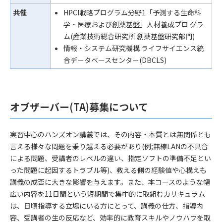
共催
HPCI戦略プログラム分野1「予測する生命科
学・医療および創薬基盤」人材養成プロ グラ
ム(産業技術総合研究所 創薬基盤研究部門)
情報・システム研究機構 ライフサイエンス統
合データベースセンター(DBCLS)
オブザーバー(TA)募集について
実習中心のハンズオン講義では、その内容・本質とは無関係とも
言える様々な問題を乗り越える必要があり(例;無線LANの不具合
による問題、受講者のレベルの違い、指定ソフトの準備不足とい
った問題に起因するトラブル等)、教える側の経験値や心構えも
講義の成否に大きな影響を与えます。また、本コースのような幅
広い内容を11日間という短期間で集中的に取組むカリキュラム
は、日頃指導する立場にいる方にとって、講義の仕方、指導内
容、受講者の生の反応など、効率的に教育スキルやノウハウを取