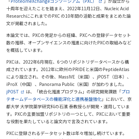
「
ProteomeXchangeコンソーシアム（PXC）
」が設立から
十周年を迎えたことを踏まえ、2022年11月12日、Nucleic Acid
ResearchにこれまでのPXC の10年間の活動と成果をまとめた論
文が掲載されました。
本論文では、PXCの発足からの経緯、PXCへの登録データセット
数の推移、オープンサイエンスの推進に向けたPXCの取組みなど
を概括しています。
PXCは、2022年6月現在、6つのリポジトリデータベースから構
成されています。2012年に欧州のPRIDEと米国のPeptideAtlas
により設立され、その後、MassIVE（米国）、jPOST（日本）、
iProX（中国）、Panorama Public（米国）が加わりました。
jPOST
は、「統合化推進プログラム」の研究開発課題「
プロ
テオームデータベースの機能深化と連携基盤強化
」において、京
都大学 大学院薬学研究科の石濱 泰教授らが開発・運用していま
す。PXCの主要加盟リポジトリの一つとして、PXCにおいて重要
な役割を果たしていると論文内で言及されています。
PXCに登録されるデータセット数は年々増加し続けています。