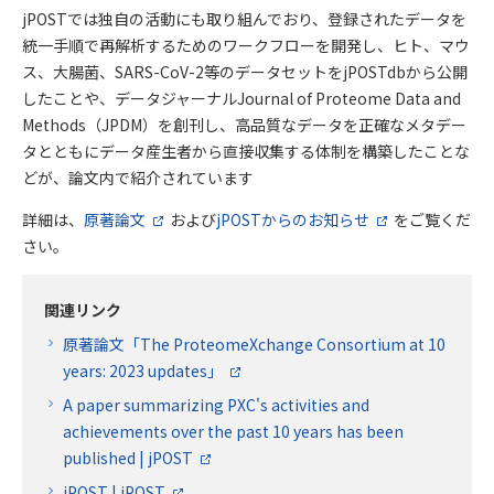
jPOSTでは独自の活動にも取り組んでおり、登録されたデータを
統一手順で再解析するためのワークフローを開発し、ヒト、マウ
ス、大腸菌、SARS-CoV-2等のデータセットをjPOSTdbから公開
したことや、データジャーナルJournal of Proteome Data and
Methods（JPDM）を創刊し、高品質なデータを正確なメタデー
タとともにデータ産生者から直接収集する体制を構築したことな
どが、論文内で紹介されています
詳細は、
原著論文
および
jPOSTからのお知らせ
をご覧くだ
さい。
関連リンク
原著論文「The ProteomeXchange Consortium at 10
years: 2023 updates」
A paper summarizing PXC's activities and
achievements over the past 10 years has been
published | jPOST
jPOST | jPOST