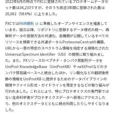
2022年6月の時点でPXCに登録されているプロテオームデータセ
ット数は34,233ですが、そのうち直近3年間に登録された数は
20,062（58.6%）に上りました。
PXCでは
FAIR原則
に準拠したオープンサイエンスを推進して
います。設立以降、リポジトリに登録するデータ様式の統一、再
解析データの登録方法の共通化、各機関が公開しているすべての
リソースを検索できる共通ポータルProteomeCentralの構築、
URLから一意の特定のスペクトラム情報を指定する規格化された
Universal Spectrum Identifier（USI）の開発に取り組みまし
た。また、PXリソースのペプチド・タンパク質配列データを
UniProt KnowledgeBase（UniProtKB）や neXtProtなどのタ
ンパク質知識ベースへと統合したほか、リン酸化などの翻訳後修
飾の情報をUniProtKB に提供するためのデータパイプラインの
開発やファイル形式・ガイドラインを策定するなどの取り組みが
行われました。これらにより、特にプロテオミクスの専門家では
ない生命科学者がプロテオミクスデータへ容易にアクセスした
り、他のオミクスデータとともに統合利用したりしやすくなりま
した。