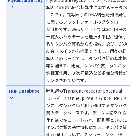
FlyFactorSurvey
FlyFactorSurveyはショウジョウバエの転
写因子のDNA結合特異性に関するデータベ
ースです。転写因子のDNA結合配列特異性
に関するフラットファイルのダウンロード
が可能です。Webサイト上では転写因子の
一覧表示からデータを選択する他、遺伝子
名やタンパク質名からの検索、及び、DNA
結合ドメインから検索できます。個々の転
写因子のページでは、タンパク質の基本情
報に加えて、発現、タンパク質ータンパク
質相互作用、３次元構造など多様な情報が
リンクされています。
TRIP Database
哺乳類のTransient receptor potential
（TRP） channel protein およびTRPチャ
ンネルタンパク質と相互作用するタンパク
質のデータベースです。データは論文から
手作業でキュレートされ、配列等といった
タンパク質の基本情報に加え、タンパク質
相互作用について、スクリーニング、検