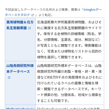
今回追加したデータベースの名称および概要。概要は「
Integbioデー
タベースカタログ
」より転記。
薬用植物園＆北方
北海道医療大学附属薬用植物園、およびそ
系生態観察園
れに隣接する北方系生態観察園のサイトで
す。保有する全植物の詳細情報（和名、学
名、分類情報、生薬名、成分、解説など）
が写真とともに閲覧できます。検索機能は
なく、写真または植物名リストから目的の
植物を選択して閲覧できます。
山階鳥類研究所標
山階鳥類研究所標本データベースは、山階
本データベース
鳥類研究所所蔵の剥製・骨格・卵・巣・液
浸など約6万9千点の鳥類標本およびそれに
付けられているラベルの画像と情報を検
索・閲覧できるデータベースです。キーワ
ード検索の他、分類体系、地域から検索を
することも可能です。