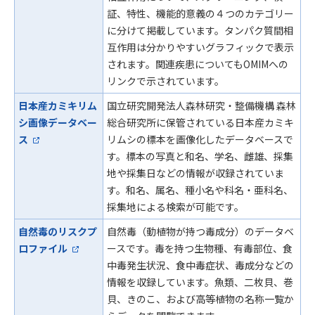
証、特性、機能的意義の４つのカテゴリー
に分けて掲載しています。タンパク質間相
互作用は分かりやすいグラフィックで表示
されます。関連疾患についてもOMIMへの
リンクで示されています。
日本産カミキリム
国立研究開発法人森林研究・整備機構 森林
シ画像データベー
総合研究所に保管されている日本産カミキ
ス
リムシの標本を画像化したデータベースで
す。標本の写真と和名、学名、雌雄、採集
地や採集日などの情報が収録されていま
す。和名、属名、種小名や科名・亜科名、
採集地による検索が可能です。
自然毒のリスクプ
自然毒（動植物が持つ毒成分）のデータベ
ロファイル
ースです。毒を持つ生物種、有毒部位、食
中毒発生状況、食中毒症状、毒成分などの
情報を収録しています。魚類、二枚貝、巻
貝、きのこ、および高等植物の名称一覧か