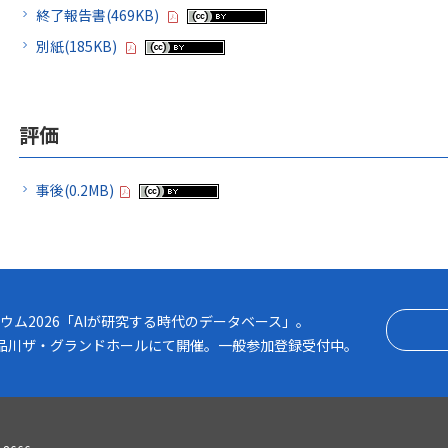
終了報告書(469KB)
別紙(185KB)
評価
事後(0.2MB)
2026「AIが研究する時代のデータベース」
ウム2026「AIが研究する時代のデータベース」。
月） 品川ザ・グランドホールにて開催。一般参加登録受付中。