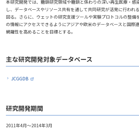
研究開発の概要
本研究開発では、糖鎖研究領域や糖鎖と係わりの深い再生医療・感
し、データベースやリソース共有を通して共同研究が活発に行われ
図る。さらに、ウェットの研究支援ツールや実験プロトコルの整備
の情報にアクセスできるようにアジアや欧米のデータベースと国際
網羅性を高めることを目標とする。
主な研究開発対象データベース
JCGGDB
研究開発期間
2011年4月～2014年3月