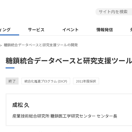
ィング
サービス
イベント
情報発信
糖鎖統合データベースと研究支援ツールの開発
糖鎖統合データベースと研究支援ツー
カテゴリ
終了
統合化推進プログラム (DICP)
2011年度採択
研究代表者氏名・所属
成松 久
産業技術総合研究所 糖鎖医工学研究センター センター長