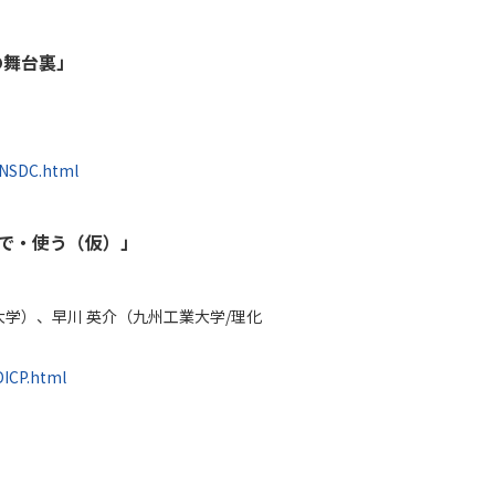
の舞台裏」
-INSDC.html
んで・使う（仮）」
大学）、早川 英介（九州工業大学/理化
DICP.html
」