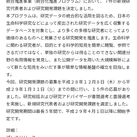
統合推進事業（統合化推進プログラム）において、７件の新規研
究代表者および研究開発課題を決定しました。
本プログラムは、研究データの統合的な活用を図るため、日本の
生命科学研究などによって産出された研究データを広く収集する
データベースを対象とし、より多くの多様な研究者にとってより
価値のあるものへと発展させる研究開発を推進します。生命科学
に関わる研究者が、目的とする科学的知見を簡単に閲覧、参照で
きるだけではなく、単独の研究からは得ることのできない関連分
野の有用情報を発見し、また公開データを用いた大規模解析によ
って新たな知見をみいだす事が簡単な情報基盤の確立を目指しま
す。
今回、研究開発課題の募集を平成２８年１２月８日（木）から平
成２９年１月３１日（火）までの間に行い、１５件の応募があり
ました。研究総括および研究アドバイザーが書類選考と面接選考
を実施し、新規研究代表者および研究開発課題を選定しました。
研究開発期間は最長５年間で、平成２９年４月１日以降に開始予
定です。
詳細：