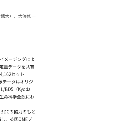
命館大）、大浪修一
ライブセルイメージングによ
定量データを共有
,162セット
画像データはオリジ
D5（Kyoda
yは、生命科学全般にわ
NBDCの協力のもと
し、英国OMEプ