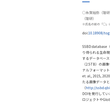
○糸賀裕弥（理研
発表者
（理研）
※氏名の前の「○」
DOI
doi:
10.18908/to
概要
SSBD:database
り得られる生命現
するデータベースである（
（2.5TB）の画
ナルフォーマット
et. al., 20
たる画像データと
（
http://ssbd.qbi
DOIを発行して
ロジェクトやGlob