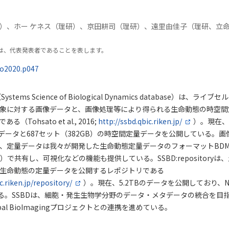
）、ホー ケネス（理研）、京田耕司（理研）、遠里由佳子（理研、立
は、代表発表者であることを表します。
go2020.p047
（Systems Science of Biological Dynamics database）は、
象に対する画像データと、画像処理等により得られる生命動態の時空間
Tohsato et al., 2016;
http://ssbd.qbic.riken.jp/
）。現在、4
像データと687セット（382GB）の時空間定量データを公開している。
、定量データは我々が開発した生命動態定量データのフォーマットBDML/B
15, 2020）で共有し、可視化などの機能も提供している。SSBD:repositor
生命動態の定量データを公開するレポジトリである
c.riken.jp/repository/
）。現在、5.2TBのデータを公開しており、
いる。SSBDは、細胞・発生生物学分野のデータ・メタデータの統合を目指
al BioImagingプロジェクトとの連携を進めている。