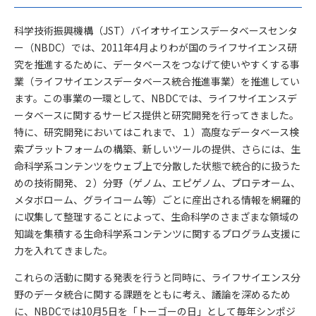
科学技術振興機構（JST）バイオサイエンスデータベースセンタ
ー（NBDC）では、2011年4月よりわが国のライフサイエンス研
究を推進するために、データベースをつなげて使いやすくする事
業（ライフサイエンスデータベース統合推進事業）を推進してい
ます。この事業の一環として、NBDCでは、ライフサイエンスデ
ータベースに関するサービス提供と研究開発を行ってきました。
特に、研究開発においてはこれまで、１）高度なデータベース検
索プラットフォームの構築、新しいツールの提供、さらには、生
命科学系コンテンツをウェブ上で分散した状態で統合的に扱うた
めの技術開発、２）分野（ゲノム、エピゲノム、プロテオーム、
メタボローム、グライコーム等）ごとに産出される情報を網羅的
に収集して整理することによって、生命科学のさまざまな領域の
知識を集積する生命科学系コンテンツに関するプログラム支援に
力を入れてきました。
これらの活動に関する発表を行うと同時に、ライフサイエンス分
野のデータ統合に関する課題をともに考え、議論を深めるため
に、NBDCでは10月5日を「トーゴーの日」として毎年シンポジ