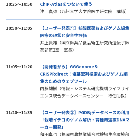
10:35～10:50
ChIP-Atlasをつないで使う
沖 真弥（九州大学大学院医学研究院 講師）
10:50～11:05
【ユーザー発表①】核酸医薬およびゲノム編集
医療の現状と安全性評価
井上貴雄（国立医薬品食品衛生研究所遺伝子医
薬部第2室 室長）
11:05～11:20
【開発者から】GGGenome＆
CRISPRdirect：塩基配列検索およびゲノム編
集のためのウェブツール
内藤雄樹（情報・システム研究機構ライフサイ
エンス統合データベースセンター 特任助教）
11:20～11:35
【ユーザー発表②】PGDBjデータベースの利用
「栽培イチゴのゲノム解析・育種用選抜DNAマ
ーカー開発」
和田卓也（福岡県農林業総合試験場
生産環境部