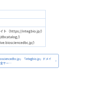
ps://integbio.jp/）
dbcatalog/）
iosciencedbc.jp/）
osciencedbc.jp」「integbio.jp」ドメイ
の全サー…