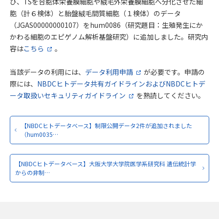
び、TSを合胞体栄養膜細胞や絨毛外栄養膜細胞へ分化させた細
胞（計６検体）と胎盤絨毛間質細胞（１検体）のデータ
（JGAS00000000107）をhum0086（研究題目：生殖発生にか
かわる細胞のエピゲノム解析基盤研究）に追加しました。研究内
容は
こちら
。
当該データの利用には、
データ利用申請
が必要です。申請の
際には、
NBDCヒトデータ共有ガイドラインおよびNBDCヒトデ
ータ取扱いセキュリティガイドライン
を熟読してください。
【NBDCヒトデータベース】制限公開データ2件が追加されました
（hum0035…
【NBDCヒトデータベース】大阪大学大学院医学系研究科 遺伝統計学
からの非制…