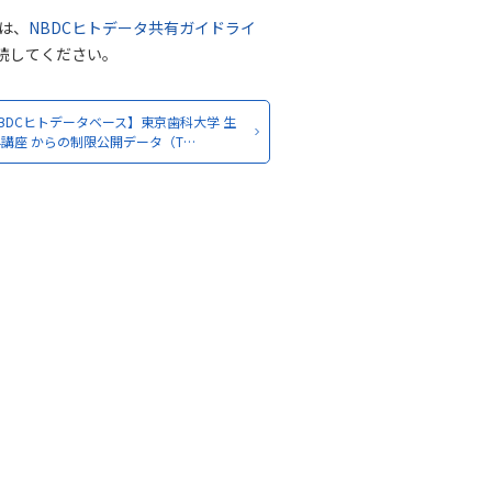
は、
NBDCヒトデータ共有ガイドライ
読してください。
BDCヒトデータベース】東京歯科大学 生
講座 からの制限公開データ（T…