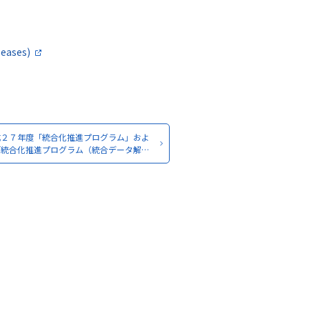
eases)
成２７年度「統合化推進プログラム」およ
「統合化推進プログラム（統合データ解…