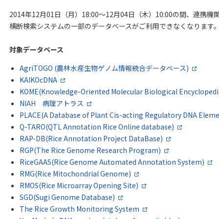
2014年12月01日（月）18:00～12月04日（木）10:00の間、
横断検索システムの一部のデータベースがご利用できなくなります
対象データベース
AgriTOGO (農林水産生物ゲノム情報統合データベース)
KAIKOcDNA
KOME(Knowledge-Oriented Molecular Biological Encyclopedi
NIAH 病理アトラス
PLACE(A Database of Plant Cis-acting Regulatory DNA Eleme
Q-TARO(QTL Annotation Rice Online database)
RAP-DB(Rice Annotation Project DataBase)
RGP(The Rice Genome Research Program)
RiceGAAS(Rice Genome Automated Annotation System)
RMG(Rice Mitochondrial Genome)
RMOS(Rice Microarray Opening Site)
SGD(Sugi Genome Database)
The Rice Growth Monitoring System