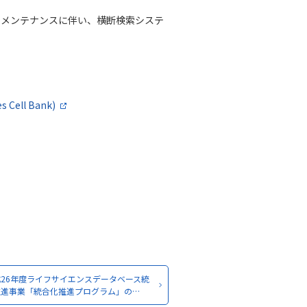
携機関のメンテナンスに伴い、横断検索システ
s Cell Bank)
26年度ライフサイエンスデータベース統
推進事業「統合化推進プログラム」の…