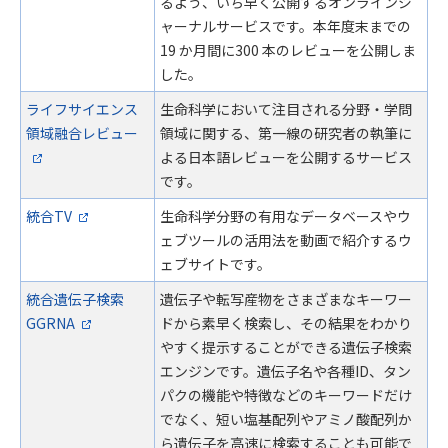
るよう、いち早く公開するオンラインジ
ャーナルサービスです。本年度末までの
19 か月間に300 本のレビューを公開しま
した。
ライフサイエンス
生命科学において注目される分野・学問
領域融合レビュー
領域に関する、第一線の研究者の執筆に
よる日本語レビューを公開するサービス
です。
統合TV
生命科学分野の有用なデータベースやウ
ェブツールの活用法を動画で紹介するウ
ェブサイトです。
統合遺伝子検索
遺伝子や転写産物をさまざまなキーワー
GGRNA
ドから素早く検索し、その結果をわかり
やすく提示することができる遺伝子検索
エンジンです。遺伝子名や各種ID、タン
パクの機能や特徴などのキーワードだけ
でなく、短い塩基配列やアミノ酸配列か
ら遺伝子を高速に検索することも可能で