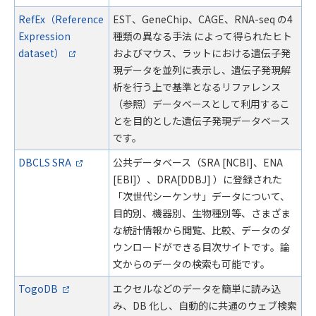
RefEx（Reference
EST、GeneChip、CAGE、RNA-seq の4
Expression
種類の異なる手法 によって得られたヒト
dataset）
およびマウス、ラットにおける遺伝子発
現データを並列に表示し、遺伝子発現解
析を行う上で基準となるリファレンス
（参照）データベースとして利用するこ
とを目的とした遺伝子発現データベース
です。
DBCLS SRA
公共データベース（SRA [NCBI]、ENA
[EBI]）、DRA[DDBJ] ）に登録された
「次世代シーケンサ」データについて、
目的別、機器別、生物種別等、さまざま
な統計情報から閲覧、比較、データのダ
ウンロードができる目次サイトです。論
文からのデータの検索も可能です。
TogoDB
エクセルなどのデータを簡単に読み込
み、DB 化し、自動的に共通のウェブ検索