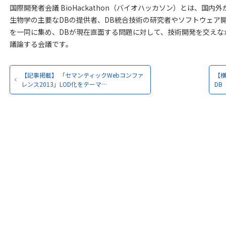
国際開発者会議 BioHackathon（バイオハッカソン）とは、国内外
生物学の主要なDBの提供者、DB統合技術の研究者やソフトウェア
を一同に集め、DBが現在直面する問題に対して、技術開発を交えな
議論する会議です。
【記事掲載】 「セマンティックWebコンファ
【
レンス2013」LOD化をテーマ…
DB