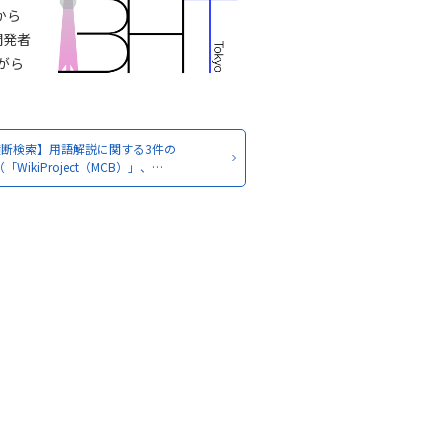
から
開発者
がら
横断検索】用語解説に関する3件の
（「WikiProject（MCB）」、…