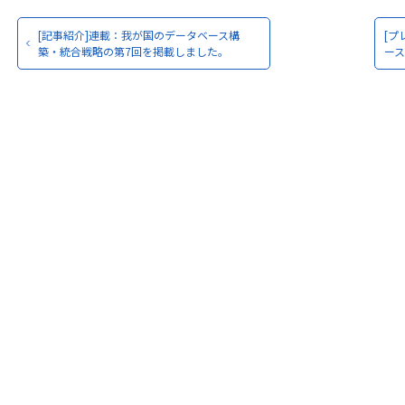
[記事紹介]連載：我が国のデータベース構
[プ
築・統合戦略の第7回を掲載しました。
ー