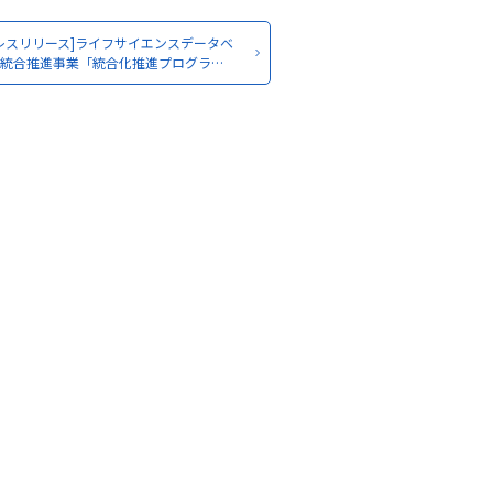
レスリリース]ライフサイエンスデータベ
ス統合推進事業「統合化推進プログラ…