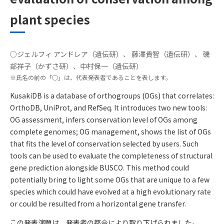
plant species
○ジェルフィ アンドレア（遺伝研）、 藤澤貴智（遺伝研）、 磯
発表者
部祥子（かずさ研）、中村保一（遺伝研）
※氏名の前の「○」は、代表発表者であることを表します。
概要
KusakiDB is a database of orthogroups (OGs) that correlates:
OrthoDB, UniProt, and RefSeq. It introduces two new tools:
OG assessment, infers conservation level of OGs among
complete genomes; OG management, shows the list of OGs
that fits the level of conservation selected by users. Such
tools can be used to evaluate the completeness of structural
gene prediction alongside BUSCO. This method could
potentially bring to light some OGs that are unique to a few
species which could have evolved at a high evolutionary rate
or could be resulted from a horizontal gene transfer.
この発表演題は、発表者の都合により取り下げられました。