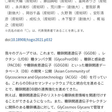
○新町大輔（産総研）、藤田典昭（産総研）、富岡あづさ（産総
発表者
研）、永井美杉（産総研）、荒川康一（創価大）、曽我部 勇
（創価大）、岡谷千晶（産総研）、久野 敦（産総研）、安形清
彦（産総研）、成松 久（産総研）、木下聖子（創価大）、梶 裕
之（産総研）
※氏名の前の「○」は、代表発表者であることを表します。
DOI
doi:
10.18908/togo2021.p032
概要
我々のグループでは、これまで、糖鎖関連遺伝子（GGDB）、レ
クチン（LfDB）糖タンパク質（GlycoProtDB）、糖鎖と感染症
（PACDB）や糖鎖疾患遺伝子（GDGDB）といった糖鎖関連デー
タベース（DB）の開発・公開（Asian Community of
Glycoscience and Glycotechnology（ACGG）-DB）を行ってい
る。これらのDBはセマンティックウェブ化と統合化を進めるこ
とで、糖鎖関連DB間の連携強化を進めてきた。
例えば、糖鎖関連遺伝子のリストから糖鎖疾患情報を関連付けす
ることができるようになった。また、糖鎖関連遺伝子やレクチン
に関係のある糖鎖構造に対して、GlyCosmos Glycansで管理す