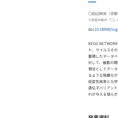
〇田辺麻央（京都
発表者
※氏名の前の「○」
DOI
doi:
10.18908/to
概要
KEGG NET
ト、ウイルスその
蓄積したデータベ
対して、複数の関
現法としてデータ
るような階層化が
経変性疾患と化学
遺伝子バリアント
れが与える揺らぎ
発表資料