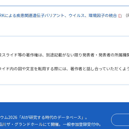
TWORKによる疾患関連遺伝子バリアント、ウイルス、環境因子の統合
（P
表スライド等の著作権は、別途記載がない限り発表者・発表者の所属機
ライド内の図や文言を転用する際には、著作者と話し合っていただくよう
2026「AIが研究する時代のデータベース」
ウム2026「AIが研究する時代のデータベース」。
月） 品川ザ・グランドホールにて開催。一般参加登録受付中。