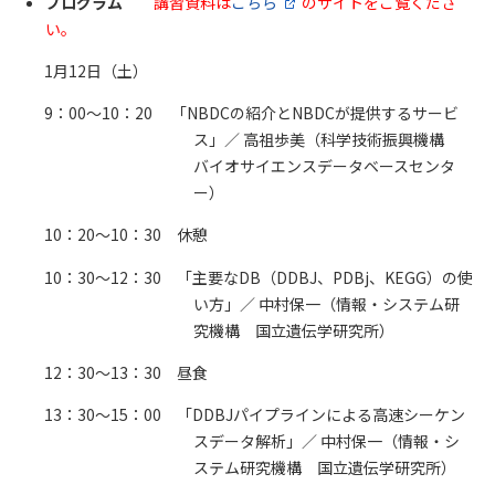
プログラム
講習資料は
こちら
のサイトをご覧くださ
い。
1月12日（土）
9：00～10：20 「NBDCの紹介とNBDCが提供するサービ
ス」／ 高祖歩美（科学技術振興機構
バイオサイエンスデータベースセンタ
ー）
10：20～10：30 休憩
10：30～12：30 「主要なDB（DDBJ、PDBj、KEGG）の使
い方」／ 中村保一（情報・システム研
究機構 国立遺伝学研究所）
12：30～13：30 昼食
13：30～15：00 「DDBJパイプラインによる高速シーケン
スデータ解析」／ 中村保一（情報・シ
ステム研究機構 国立遺伝学研究所）