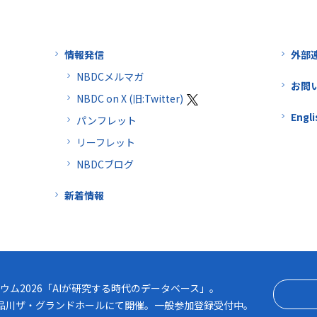
情報発信
外部
NBDCメルマガ
お問
NBDC on X (旧:Twitter)
Engli
パンフレット
リーフレット
NBDCブログ
新着情報
2026「AIが研究する時代のデータベース」
ウム2026「AIが研究する時代のデータベース」。
月） 品川ザ・グランドホールにて開催。一般参加登録受付中。