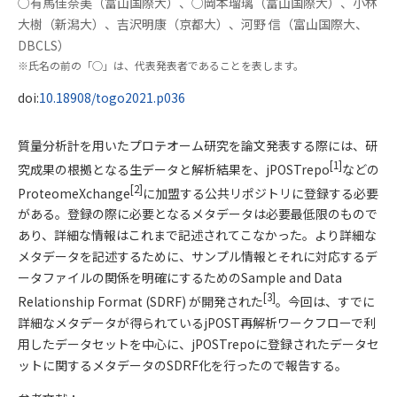
○有馬佳奈美（富山国際大）、○岡本瑠璃（富山国際大）、小林
発表者
大樹（新潟大）、吉沢明康（京都大）、河野 信（富山国際大、
DBCLS）
※氏名の前の「○」は、代表発表者であることを表します。
DOI
doi:
10.18908/togo2021.p036
概要
質量分析計を用いたプロテオーム研究を論文発表する際には、研
[1]
究成果の根拠となる生データと解析結果を、jPOSTrepo
などの
[2]
ProteomeXchange
に加盟する公共リポジトリに登録する必要
がある。登録の際に必要となるメタデータは必要最低限のもので
あり、詳細な情報はこれまで記述されてこなかった。より詳細な
メタデータを記述するために、サンプル情報とそれに対応するデ
ータファイルの関係を明確にするためのSample and Data
[3]
Relationship Format (SDRF) が開発された
。今回は、すでに
詳細なメタデータが得られているjPOST再解析ワークフローで利
用したデータセットを中心に、jPOSTrepoに登録されたデータセ
ットに関するメタデータのSDRF化を行ったので報告する。