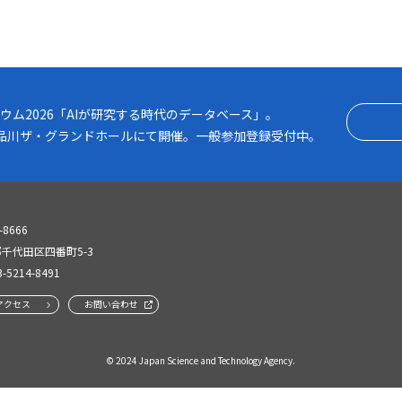
2026「AIが研究する時代のデータベース」
ウム2026「AIが研究する時代のデータベース」。
月） 品川ザ・グランドホールにて開催。一般参加登録受付中。
-8666
千代田区四番町5-3
3-5214-8491
アクセス
お問い合わせ
© 2024 Japan Science and Technology Agency.