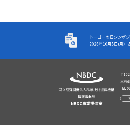
トーゴーの日シンポジウム
トーゴーの日シンポジ
2026年10月5日(
〒102
東京都
TEL
0
国立研究開発法人科学技術振興機構
情報事業部
NBDC事業推進室