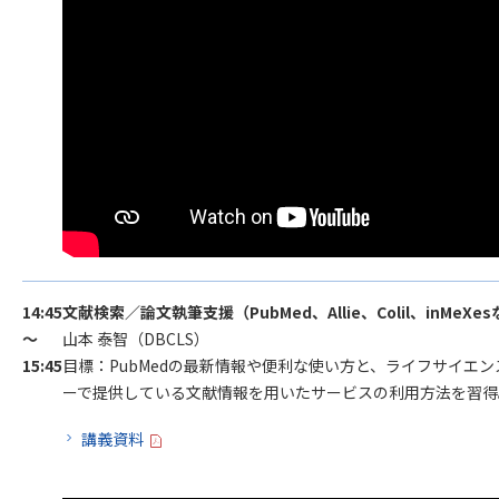
14:45
文献検索／論文執筆支援（PubMed、Allie、Colil、inMeXe
～
山本 泰智（DBCLS）
15:45
目標：PubMedの最新情報や便利な使い方と、ライフサイエ
ーで提供している文献情報を用いたサービスの利用方法を習得
講義資料