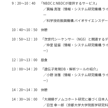
9：20～10：40 「NBDCとNBDCが提供するサービス」
／箕輪 真理（情報・システム研究機構 ラ
ー
／科学技術振興機構 バイオサイエンスデ
10：40～10：50 休憩
10：50～12：10 「次世代シーケンサー（NGS）と関連す
／仲里 猛留（情報・システム研究機構 ラ
ー）
12：10～13：00 昼食
13：00～14：20 「遺伝子発現DB・解析ツールの紹介」
／小野 浩雅（情報・システム研究機構 ラ
ー）
14：20～14：30 休憩
14：30～16：00 「大規模ゲノムコホート研究に基づく日
／日笠 幸一郎（京都大学大学院医学研究