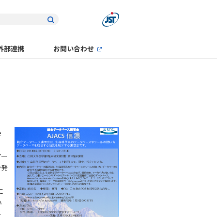
外部連携
お問い合わせ
使
アー
や発
に
い
ー