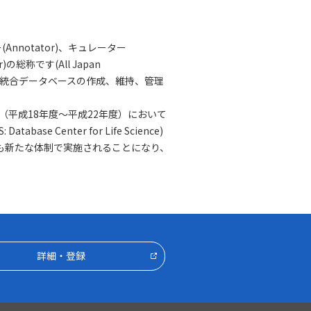
notator)、キュレーター
)の総称です(All Japan
JACSな人は、統合データベースの作成、維持、管理
（平成18年度～平成22年度）において
: Database Center for Life Science)
も新たな体制で実施されることになり、
詳細・登録