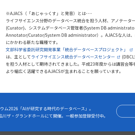
※AJACS（「あじゃっくす」と発音）とは･･･
ライフサイエンス分野のデータベース統合を担う人材、アノテーター(An
(Curator)、システムデータベース管理者(System DB administrator
Annotator/Curator/System DB administrator）。A
にかかわる新たな職種です。
文部科学省委託研究開発事業「統合データベースプロジェクト」
は、主として
ライフサイエンス統合データベースセンター
(DBCLS
を担う人材として期待されてきました。平成23年度からは講習会等
より幅広く活躍できるAJACSが生まれることを願っています。
2026「AIが研究する時代のデータベース」
ウム2026「AIが研究する時代のデータベース」。
月） 品川ザ・グランドホールにて開催。一般参加登録受付中。